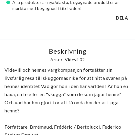
Alla produkter är nya/olästa, begagnade produkter är
märkta med begagnad i titelraden!
DELA
Beskrivning
Art.nr: Videvill02
Videvill och hennes vargkompanjon fortsätter sin 
livsfarlig resa till skuggornas rike för att hitta svaren på 
hennes identitet Vad gör hon i den här världen? Är hon en 
häxa, en fe eller en "skugga" som de som jagar henne? 
Och vad har hon gjort för att få onda horder att jaga 
henne?

Författare: Brrémaud, Frédéric / Bertolucci, Federico

Förlag: Egmont
