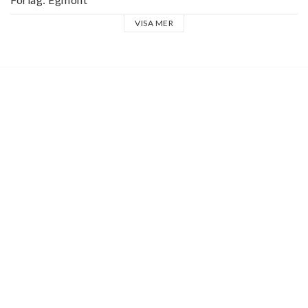
Bandtyp: Inbunden

VISA MER
Antal sidor: Uppgift saknas.

Utgivningsår: 2019 September