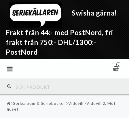
Swisha gärna!
Frakt från 44:- med PostNord, fri
frakt från 750:- DHL/1300:-
PostNord
0
Seriealbum & Serieböcker
Videvill
Videvill 2, Mot
ljuset