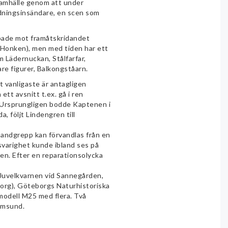
e samhälle genom att under
tidningsinsändare, en scen som
mpade mot framåtskridandet
 Honken), men med tiden har ett
m Lädernuckan, Stålfarfar,
re figurer, Balkongståarn.
t vanligaste är antagligen
ett avsnitt t.ex. gå i ren
n. Ursprungligen bodde Kaptenen i
, följt Lindengren till
handgrepp kan förvandlas från en
tsvarighet kunde ibland ses på
n. Efter en reparationsolycka
Juvelkvarnen vid Sannegården,
org), Göteborgs Naturhistoriska
modell M25 med flera. Två
römsund.