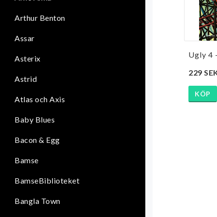
Arthur Benton
Assar
Ugly 4 
Asterix
229 SE
Astrid
KÖP
Atlas och Axis
Baby Blues
Bacon & Egg
Bamse
BamseBiblioteket
Bangla Town