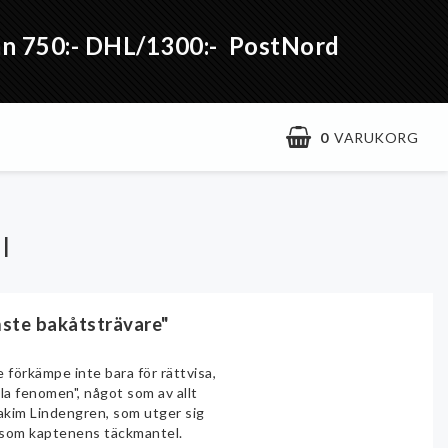
från 750:- DHL/1300:- PostNord
0
VARUKORG
l
mste bakåtsträvare"
 förkämpe inte bara för rättvisa,
la fenomen", något som av allt
oakim Lindengren, som utger sig
na som kaptenens täckmantel.