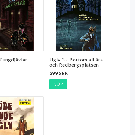
Pungdjävlar
Ugly 3 - Bortom all ära
och Redbergsplatsen
K
399 SEK
KÖP