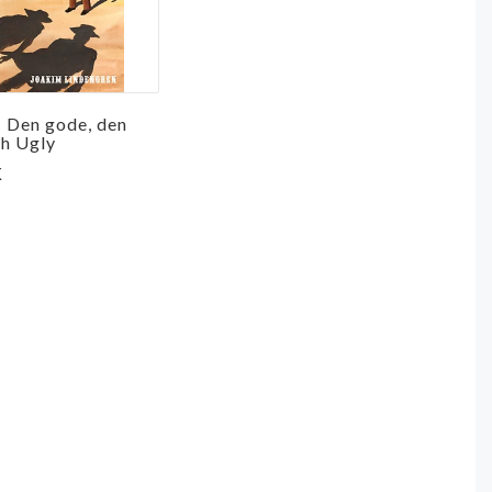
- Den gode, den
h Ugly
K