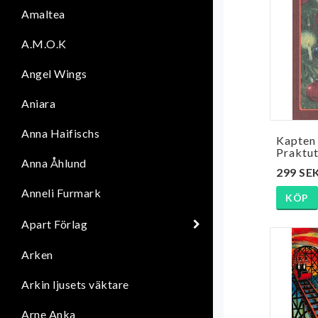
Amaltea
A.M.O.K
Angel Wings
Aniara
Anna Haifischs
Kapten 
Praktu
Anna Åhlund
299 SE
Anneli Furmark
KÖP
Apart Förlag
Arken
Arkin ljusets väktare
Arne Anka