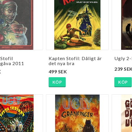
Stofil
Kapten Stofil: Dåligt är
Ugly 2-
tgåva 2011
det nya bra
239 SE
K
499 SEK
KÖP
KÖP