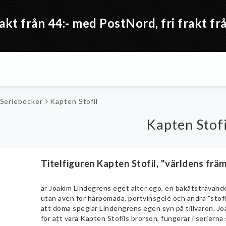
akt från 44:- med PostNord, fri frakt 
 Serieböcker
Kapten Stofil
Kapten Stofi
Titelfiguren Kapten Stofil, "världens frä
är Joakim Lindegrens eget alter ego, en bakåtsträvande
utan även för hårpomada, portvinsgelé och andra "stofi
att döma speglar Lindengrens egen syn på tillvaron. J
för att vara Kapten Stofils brorson, fungerar i serier