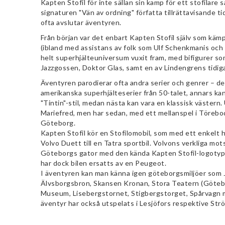
Kapten Stofil för inte sällan sin kamp för ett stofilar
signaturen "Vän av ordning" författa tillrättavisande 
ofta avslutar äventyren.
Från början var det enbart Kapten Stofil själv som kä
(ibland med assistans av folk som Ulf Schenkmanis och
helt superhjälteuniversum vuxit fram, med bifigurer so
Jazzgossen, Doktor Glas, samt en av Lindengrens tidiga
Äventyren parodierar ofta andra serier och genrer – de
amerikanska superhjälteserier från 50-talet, annars kan 
"Tintin"-stil, medan nästa kan vara en klassisk väster
Mariefred, men har sedan, med ett mellanspel i Töreboda
Göteborg.
Kapten Stofil kör en Stofilomobil, som med ett enkelt 
Volvo Duett till en Tatra sportbil. Volvons verkliga mo
Göteborgs gator med den kända Kapten Stofil-logotype
har dock bilen ersatts av en Peugeot.
I äventyren kan man känna igen göteborgsmiljöer som 
Älvsborgsbron, Skansen Kronan, Stora Teatern (Göteb
Museum, Lisebergstornet, Stigbergstorget, Spårvagn 
äventyr har också utspelats i Lesjöfors respektive St