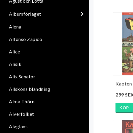
Agust och Lotta
Albumförlaget
Alena
Alfonso Zapico
Alice
Alisik
Alix Senator
Kapten 
Allsköns blandning
299 SE
Alma Thörn
KÖP
Alverfolket
Alvglans