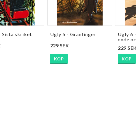
- Sista skriket
Ugly 5 - Granfinger
Ugly 6 
onde oc
K
229 SEK
229 SE
KÖP
KÖP