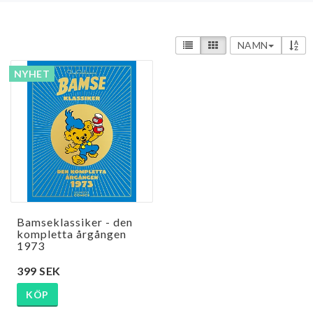
NAMN
NYHET
Bamseklassiker - den
kompletta årgången
1973
399 SEK
KÖP