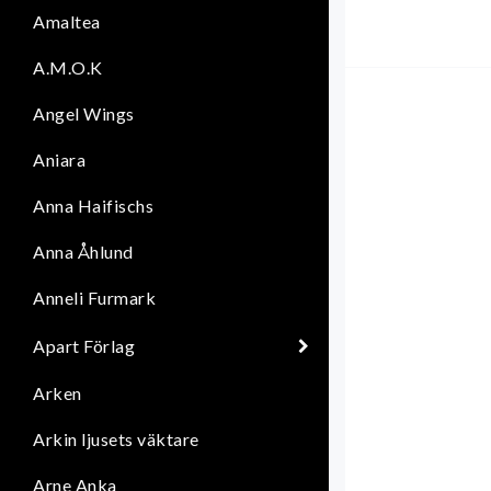
Amaltea
A.M.O.K
Angel Wings
Aniara
Anna Haifischs
Anna Åhlund
Anneli Furmark
Apart Förlag
Arken
Arkin ljusets väktare
Arne Anka