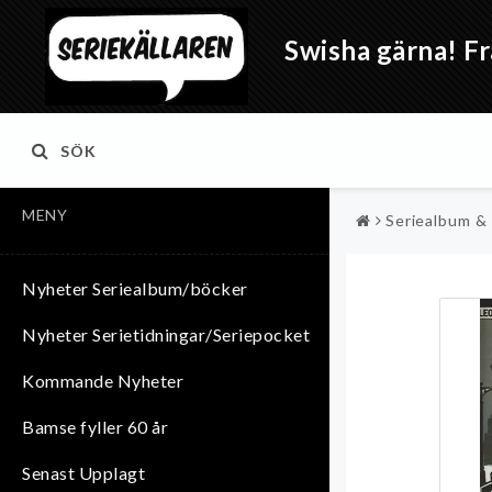
Swisha gärna! Fr
SÖK
MENY
Seriealbum &
Nyheter Seriealbum/böcker
Nyheter Serietidningar/Seriepocket
Kommande Nyheter
Bamse fyller 60 år
Senast Upplagt