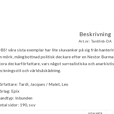
Beskrivning
Art.nr: TardiInb-DA
BS! våra sista exemplar har lite skavanker på sig från hantering
n mörk, mångbottnad politisk deckare efter en Nestor Burma-
tora deckarförfattare, vars något surrealistiska och anarkistis
eckningsstil och världsåskådning.

örfattare: Tardi, Jacques / Malet, Leo

örlag: Epix

andtyp: Inbunden

ntal sidor: 190, sv.v

tgivningsår: 1989
VISA MER