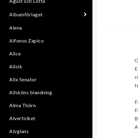
Agust och Lotta
Albumförlaget
Alena
Alfonso Zapico
Alice
O
Alisik
E
s
Alix Senator
t
Allsköns blandning
F
Alma Thörn
F
Alverfolket
B
A
Alvglans
U