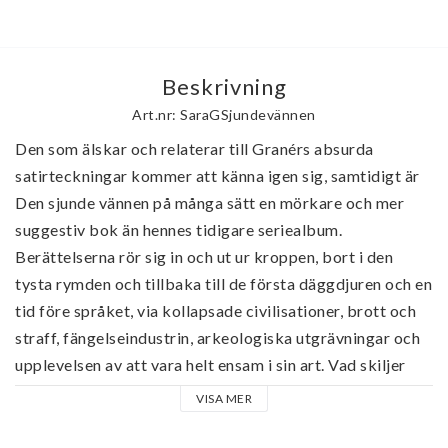
Beskrivning
Art.nr: SaraGSjundevännen
Den som älskar och relaterar till Granérs absurda 
satirteckningar kommer att känna igen sig, samtidigt är 
Den sjunde vännen på många sätt en mörkare och mer 
suggestiv bok än hennes tidigare seriealbum. 
Berättelserna rör sig in och ut ur kroppen, bort i den 
tysta rymden och tillbaka till de första däggdjuren och en 
tid före språket, via kollapsade civilisationer, brott och 
straff, fängelseindustrin, arkeologiska utgrävningar och 
upplevelsen av att vara helt ensam i sin art. Vad skiljer 
kropp från själ, människa från djur, historia från nutid  
VISA MER
eller är den sortens dikotomier i bara skuggspel?

Stilen är välbekant spretig och varierad, Granér skiftar 