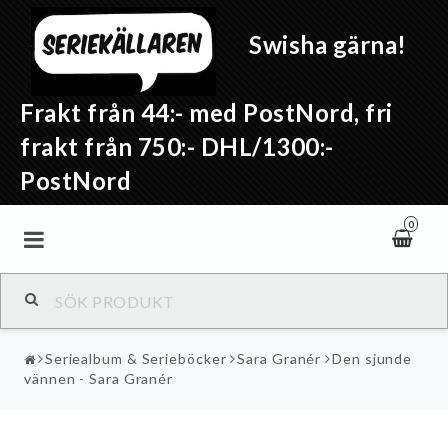
Swisha gärna!
Frakt från 44:- med PostNord, fri
frakt från 750:- DHL/1300:-
PostNord
0
Seriealbum & Serieböcker
Sara Granér
Den sjunde
vännen - Sara Granér