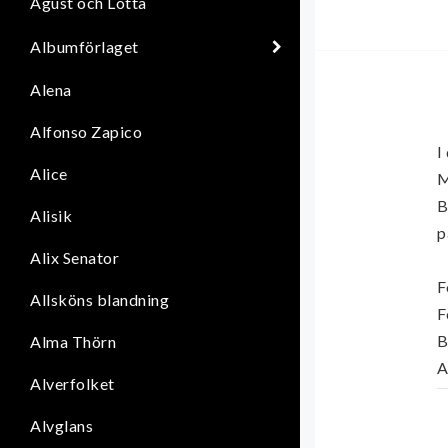
Agust och Lotta
Albumförlaget
Alena
Alfonso Zapico
I
Alice
M
B
Alisik
p
Alix Senator
F
Allsköns blandning
F
B
Alma Thörn
A
Alverfolket
U
Alvglans