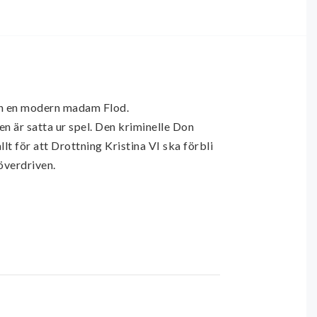
ch en modern madam Flod.

 är satta ur spel. Den kriminelle Don 
lt för att Drottning Kristina VI ska förbli 
överdriven.
