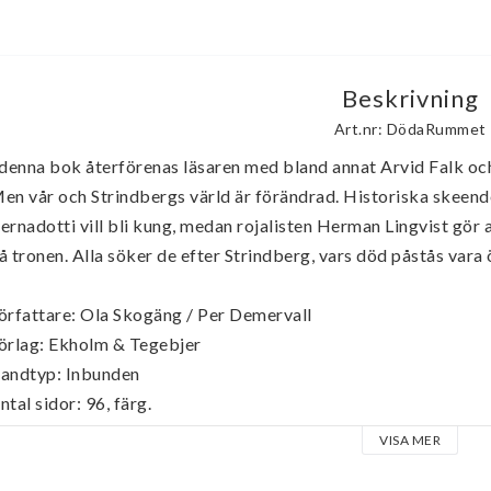
Beskrivning
Art.nr: DödaRummet
 denna bok återförenas läsaren med bland annat Arvid Falk o
en vår och Strindbergs värld är förändrad. Historiska skeenden
ernadotti vill bli kung, medan rojalisten Herman Lingvist gör al
å tronen. Alla söker de efter Strindberg, vars död påstås vara 
örfattare: Ola Skogäng / Per Demervall

örlag: Ekholm & Tegebjer

andtyp: Inbunden

ntal sidor: 96, färg.

tgivningsår: 2012
VISA MER