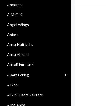
Amaltea
A.M.O.K
Angel Wings
Aniara
Anna Haifischs
Anna Åhlund
Anneli Furmark
Apart Förlag
Arken
Arkin ljusets väktare
Arne Anka