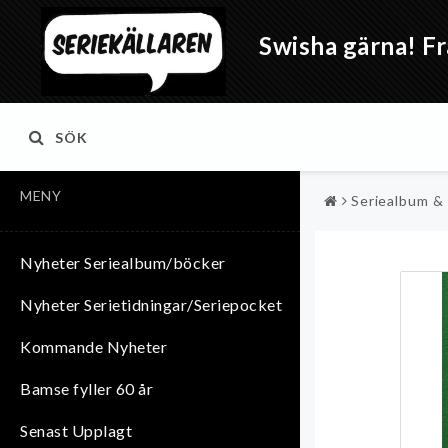
Swisha gärna! Fr
SÖK
MENY
Seriealbum &
Nyheter Seriealbum/böcker
Nyheter Serietidningar/Seriepocket
Kommande Nyheter
Bamse fyller 60 år
Senast Upplagt