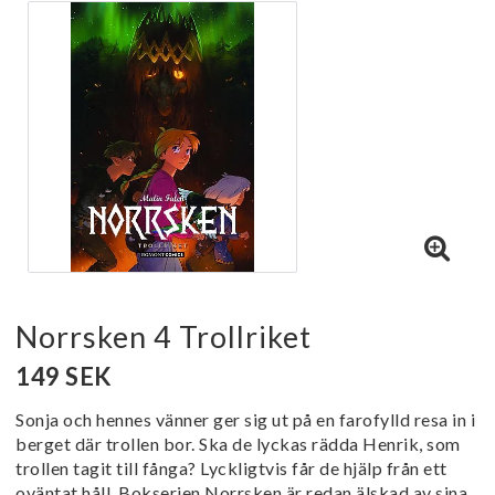
Norrsken 4 Trollriket
149 SEK
Sonja och hennes vänner ger sig ut på en farofylld resa in i
berget där trollen bor. Ska de lyckas rädda Henrik, som
trollen tagit till fånga? Lyckligtvis får de hjälp från ett
oväntat håll. Bokserien Norrsken är redan älskad av sina