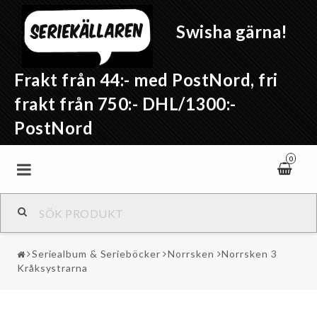
Swisha gärna!
Frakt från 44:- med PostNord, fri
frakt från 750:- DHL/1300:-
PostNord
0
Seriealbum & Serieböcker
Norrsken
Norrsken 3
Kråksystrarna