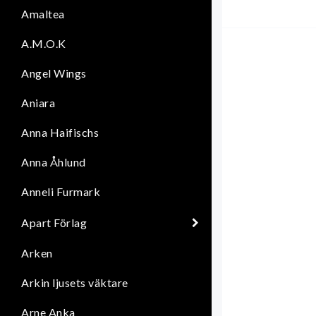
Amaltea
A
U
A.M.O.K
Angel Wings
Aniara
Anna Haifischs
Anna Åhlund
Anneli Furmark
Apart Förlag
Arken
Arkin ljusets väktare
Arne Anka