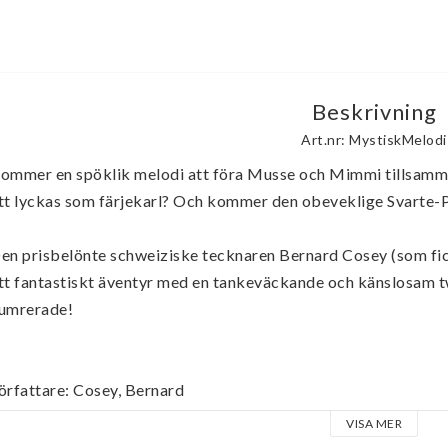
Beskrivning
Art.nr: MystiskMelodi
ommer en spöklik melodi att föra Musse och Mimmi tillsamm
tt lyckas som färjekarl? Och kommer den obeveklige Svarte-Pett
en prisbelönte schweiziske tecknaren Bernard Cosey (som fick
tt fantastiskt äventyr med en tankeväckande och känslosam tw
umrerade!

örfattare: Cosey, Bernard

örlag: Egmont

VISA MER
andtyp: Inbunden
