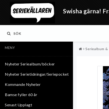
Swisha gärna! Fr
SÖK
MENY
Seriealbum &
Nyheter Seriealbum/böcker
Nyheter Serietidningar/Seriepocket
Kommande Nyheter
Bamse fyller 60 år
Senast Upplagt