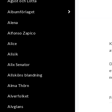
Agust och Lotta
Albumförlaget
Alena
Alfonso Zapico
Alice
K
a
Alisik
D
Alix Senator
e
Allsköns blandning
n
Alma Thörn
Alverfolket
F
F
Alvglans
B