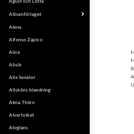
Agust och Lotta
Albumförlaget
Alena
Alfonso Zapico
Alice
F
F
Alisik
B
A
Alix Senator
U
Allsköns blandning
Alma Thörn
Alverfolket
Alvglans