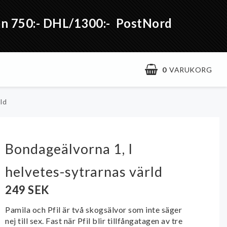
från 750:- DHL/1300:- PostNord
0
VARUKORG
ld
Bondageälvorna 1, I
helvetes-sytrarnas värld
249 SEK
Pamila och Pfil är två skogsälvor som inte säger
nej till sex. Fast när Pfil blir tillfångatagen av tre