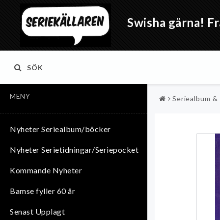
Swisha gärna! Fr
SÖK
MENY
Seriealbum &
Nyheter Seriealbum/böcker
Nyheter Serietidningar/Seriepocket
Kommande Nyheter
Bamse fyller 60 år
Senast Upplagt