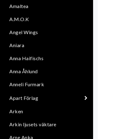
Amaltea
A.M.O.K
Angel Wings
Aniara
Anna Haifischs
Anna Åhlund
Anneli Furmark
Apart Förlag
Arken
Arkin ljusets väktare
Arne Anka