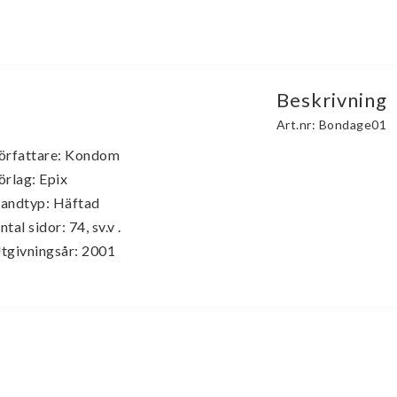
Beskrivning
Art.nr: Bondage01
örfattare: Kondom

örlag: Epix

andtyp: Häftad

ntal sidor: 74, sv.v .

tgivningsår: 2001