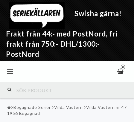
Swisha gärna!
Frakt från 44:- med PostNord, fri
frakt från 750:- DHL/1300:-
PostNord
0
Begagnade Serier
Vilda Västern
Vilda Västern nr 47
1956 Begagnad