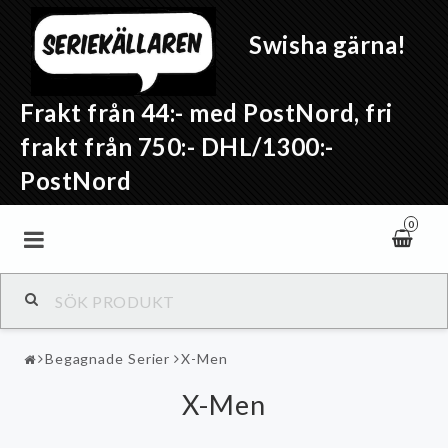
Swisha gärna!
Frakt från 44:- med PostNord, fri
frakt från 750:- DHL/1300:-
PostNord
0
Begagnade Serier
X-Men
X-Men