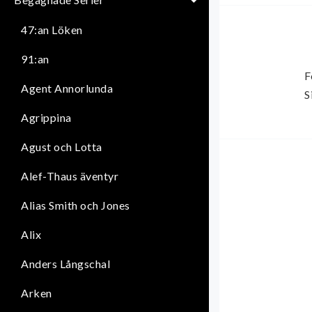
47:an Löken
91:an
F
Agent Annorlunda
S
Agrippina
Agust och Lotta
Alef-Thaus äventyr
Alias Smith och Jones
Alix
Anders Långschal
Arken