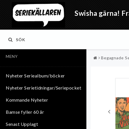
Swisha gärna! Fr
SÖK
MENY
Begagnade Se
Nyheter Seriealbum/böcker
Nyheter Serietidningar/Seriepocket
Kommande Nyheter
Bamse fyller 60 år
Senast Upplagt