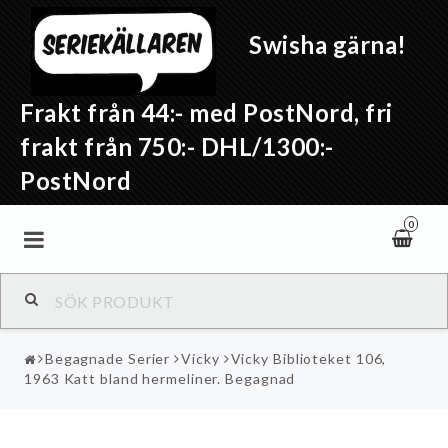
Swisha gärna!
Frakt från 44:- med PostNord, fri
frakt från 750:- DHL/1300:-
PostNord
0
Begagnade Serier
Vicky
Vicky Biblioteket 106,
1963 Katt bland hermeliner. Begagnad