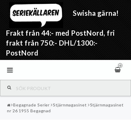
Swisha gärna!
Frakt från 44:- med PostNord, fri
frakt från 750:- DHL/1300:-
PostNord
0
Begagnade Serier
Stjärnmagasinet
Stjärnmagasinet
nr 26 1955 Begagnad