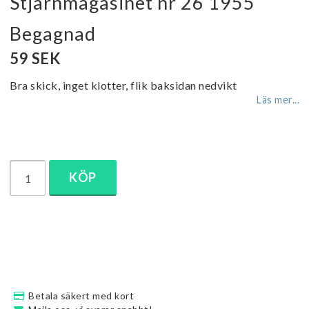
Stjärnmagasinet nr 26 1955
Begagnad
59 SEK
Bra skick, inget klotter, flik baksidan nedvikt
Läs mer...
KÖP
Betala säkert med kort