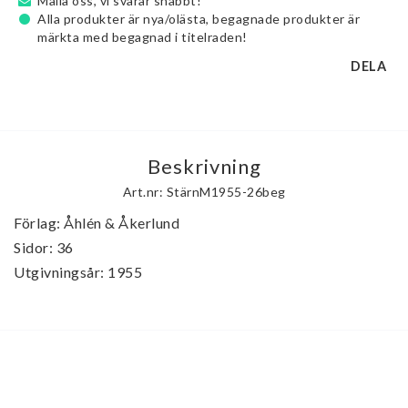
Maila oss, vi svarar snabbt!
Alla produkter är nya/olästa, begagnade produkter är
märkta med begagnad i titelraden!
DELA
Beskrivning
Art.nr: StärnM1955-26beg
Förlag: Åhlén & Åkerlund

Sidor: 36

Utgivningsår: 1955