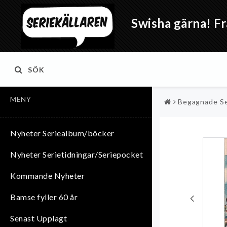
Swisha gärna! Fr
SÖK
MENY
Begagnade Se
Nyheter Seriealbum/böcker
Nyheter Serietidningar/Seriepocket
Kommande Nyheter
Bamse fyller 60 år
Senast Upplagt