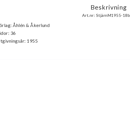
Beskrivning
Art.nr: StjärnM1955-18
örlag: Åhlén & Åkerlund

idor: 36

tgivningsår: 1955