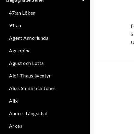
47:an Löken
91:an
F
S
Agent Annorlunda
U
Agrippina
Agust och Lotta
Alef-Thaus äventyr
Alias Smith och Jones
Alix
Anders Långschal
Arken