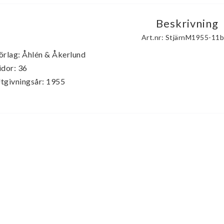
Beskrivning
Art.nr: StjärnM1955-11
örlag: Åhlén & Åkerlund

idor: 36

tgivningsår: 1955