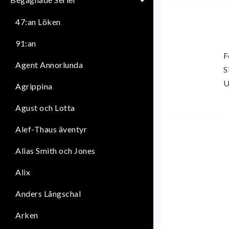
47:an Löken
91:an
F
Agent Annorlunda
S
U
Agrippina
Agust och Lotta
Alef-Thaus äventyr
Alias Smith och Jones
Alix
Anders Långschal
Arken