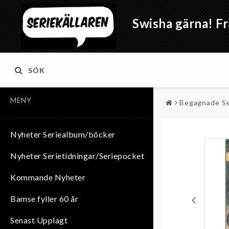
Swisha gärna! Fr
SÖK
MENY
Begagnade Se
Nyheter Seriealbum/böcker
Nyheter Serietidningar/Seriepocket
Kommande Nyheter
Bamse fyller 60 år
Senast Upplagt