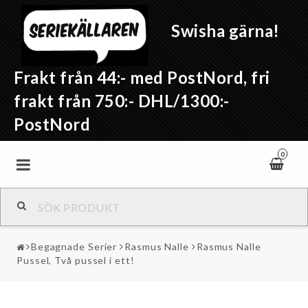
Swisha gärna!
Frakt från 44:- med PostNord, fri
frakt från 750:- DHL/1300:-
PostNord
0
Begagnade Serier
Rasmus Nalle
Rasmus Nalle
Pussel, Två pussel i ett!