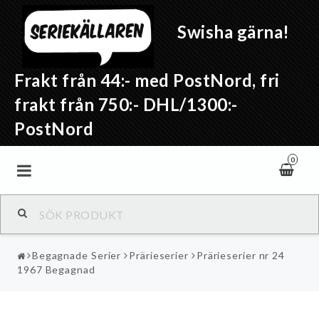
Swisha gärna!
Frakt från 44:- med PostNord, fri
frakt från 750:- DHL/1300:-
PostNord
0
Begagnade Serier
Prärieserier
Prärieserier nr 24
1967 Begagnad