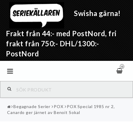
Swisha gärna!
Frakt från 44:- med PostNord, fri
frakt från 750:- DHL/1300:-
PostNord
0
Begagnade Serier
POX
POX Special 1985 nr 2,
Canardo ger järnet av Benoit Sokal