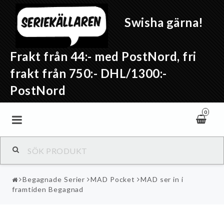
Swisha gärna!
Frakt från 44:- med PostNord, fri
frakt från 750:- DHL/1300:-
PostNord
0
Begagnade Serier
MAD Pocket
MAD ser in i
framtiden Begagnad