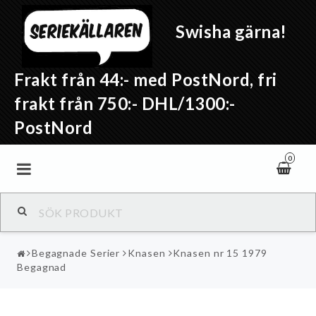
Swisha gärna!
Frakt från 44:- med PostNord, fri
frakt från 750:- DHL/1300:-
PostNord
0
Begagnade Serier
Knasen
Knasen nr 15 1979
Begagnad