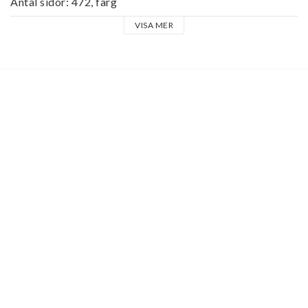
Antal sidor: 472, färg

Utgivningsår: 2008

VISA MER