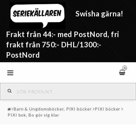
Swisha gärna!
Frakt från 44:- med PostNord, fri
frakt från 750:- DHL/1300:-
PostNord
0
Barn & Ungdomsböcker, PIXI böcker
PIXI böcker
PIXI bok, Bo gör sig klar