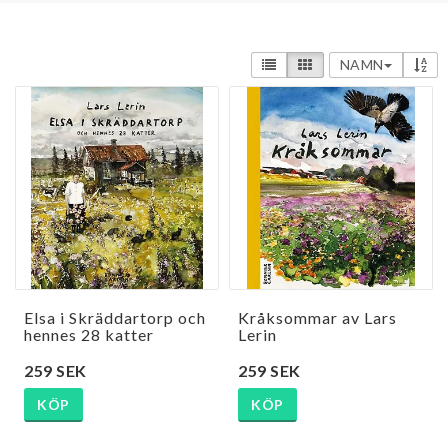
NAMN
Elsa i Skräddartorp och
Kråksommar av Lars
hennes 28 katter
Lerin
259 SEK
259 SEK
KÖP
KÖP