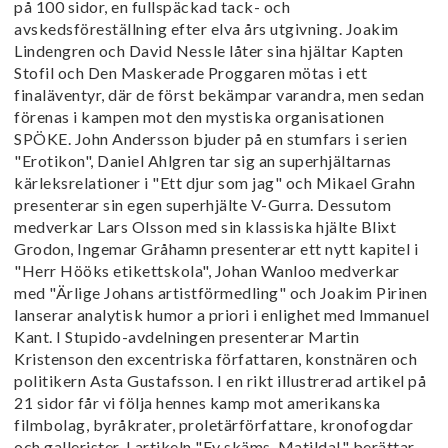
på 100 sidor, en fullspäckad tack- och
avskedsföreställning efter elva års utgivning. Joakim
Lindengren och David Nessle låter sina hjältar Kapten
Stofil och Den Maskerade Proggaren mötas i ett
finaläventyr, där de först bekämpar varandra, men sedan
förenas i kampen mot den mystiska organisationen
SPÖKE. John Andersson bjuder på en stumfars i serien
"Erotikon", Daniel Ahlgren tar sig an superhjältarnas
kärleksrelationer i "Ett djur som jag" och Mikael Grahn
presenterar sin egen superhjälte V-Gurra. Dessutom
medverkar Lars Olsson med sin klassiska hjälte Blixt
Grodon, Ingemar Gråhamn presenterar ett nytt kapitel i
"Herr Hööks etikettskola", Johan Wanloo medverkar
med "Ärlige Johans artistförmedling" och Joakim Pirinen
lanserar analytisk humor a priori i enlighet med Immanuel
Kant. I Stupido-avdelningen presenterar Martin
Kristenson den excentriska författaren, konstnären och
politikern Asta Gustafsson. I en rikt illustrerad artikel på
21 sidor får vi följa hennes kamp mot amerikanska
filmbolag, byråkrater, proletärförfattare, kronofogdar
och gallerister. I artikeln "Fy skäms, Matilda!" berättar