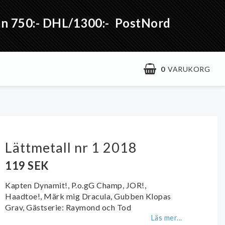
från 750:- DHL/1300:- PostNord
0
VARUKORG
Lättmetall nr 1 2018
119 SEK
Kapten Dynamit!, P.o.gG Champ, JOR!,
Haadtoe!, Märk mig Dracula, Gubben Klopas
Grav, Gästserie: Raymond och Tod
Läs mer...