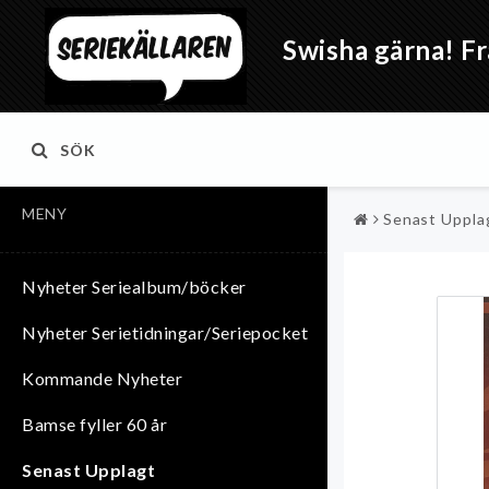
Swisha gärna! Fr
SÖK
MENY
Senast Uppla
Nyheter Seriealbum/böcker
Nyheter Serietidningar/Seriepocket
Kommande Nyheter
Bamse fyller 60 år
Senast Upplagt