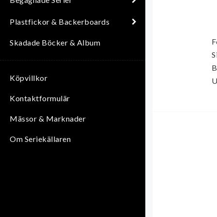
Plastfickor & Backerboards
F
Skadade Böcker & Album
S
B
Köpvillkor
U
Kontaktformulär
Mässor & Marknader
Om Seriekällaren