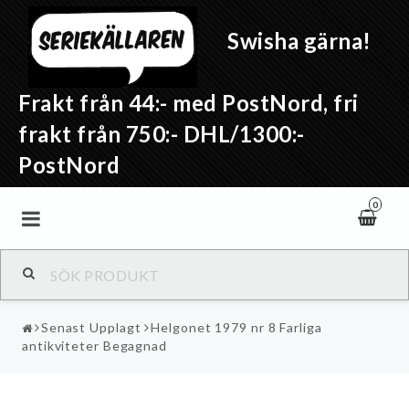
Swisha gärna!
Frakt från 44:- med PostNord, fri
frakt från 750:- DHL/1300:-
PostNord
0
Senast Upplagt
Helgonet 1979 nr 8 Farliga
antikviteter Begagnad