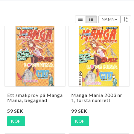
NAMN
Ett smakprov på Manga
Manga Mania 2003 nr
Mania, begagnad
1, första numret!
59 SEK
99 SEK
KÖP
KÖP