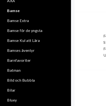
AXA
Bamse
Bamse Extra
Bamse för de yngsta
F
Bamse Kul att Lära
S
F
Bamses äventyr
U
Barnfavoriter
Batman
Bild och Bubbla
Bilar
Bluey