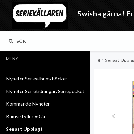
Swisha gärna! Fr
SÖK
MENY
Senast Uppla
Nyheter Seriealbum/böcker
Nyheter Serietidningar/Seriepocket
Kommande Nyheter
Bamse fyller 60 år
Senast Upplagt