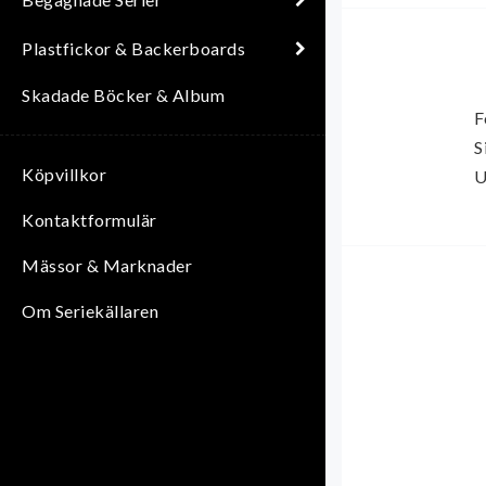
Plastfickor & Backerboards
Skadade Böcker & Album
F
S
Köpvillkor
U
Kontaktformulär
Mässor & Marknader
Om Seriekällaren