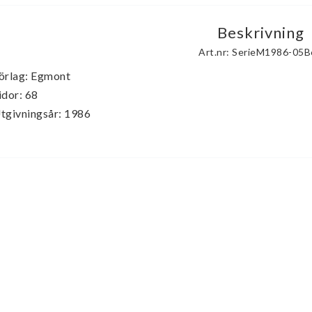
Beskrivning
Art.nr: SerieM1986-05
örlag: Egmont

idor: 68

tgivningsår: 1986