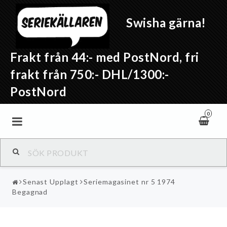
Swisha gärna!
Frakt från 44:- med PostNord, fri
frakt från 750:- DHL/1300:-
PostNord
0
Senast Upplagt
Seriemagasinet nr 5 1974
Begagnad