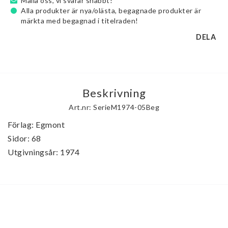
Maila oss, vi svarar snabbt!
Alla produkter är nya/olästa, begagnade produkter är
märkta med begagnad i titelraden!
DELA
Beskrivning
Art.nr: SerieM1974-05Beg
Förlag: Egmont

Sidor: 68

Utgivningsår: 1974