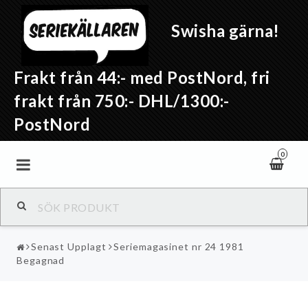
Swisha gärna!
Frakt från 44:- med PostNord, fri
frakt från 750:- DHL/1300:-
PostNord
0
Senast Upplagt
Seriemagasinet nr 24 1981
Begagnad