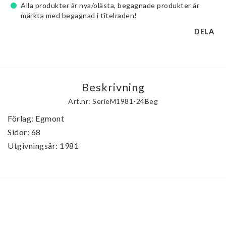
Alla produkter är nya/olästa, begagnade produkter är
märkta med begagnad i titelraden!
DELA
Beskrivning
Art.nr: SerieM1981-24Beg
Förlag: Egmont

Sidor: 68

Utgivningsår: 1981