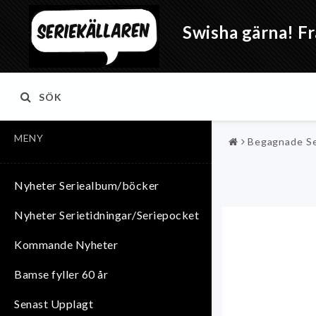
Swisha gärna! Fr
SÖK
MENY
Begagnade Se
Nyheter Seriealbum/böcker
Nyheter Serietidningar/Seriepocket
Kommande Nyheter
Bamse fyller 60 år
Senast Upplagt