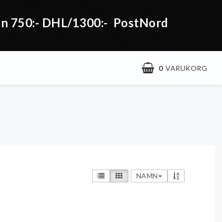
från 750:- DHL/1300:- PostNord
0
VARUKORG
NAMN