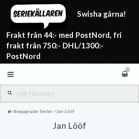
Swisha gärna!
Frakt från 44:- med PostNord, fri
frakt från 750:- DHL/1300:-
PostNord
0
Begagnade Serier
Jan Lööf
Jan Lööf