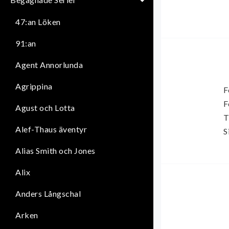
47:an Löken
91:an
Agent Annorlunda
Agrippina
F
F
Agust och Lotta
T
Alef-Thaus äventyr
S
Alias Smith och Jones
Alix
Anders Långschal
Arken