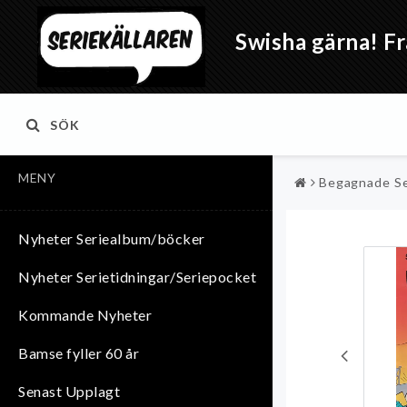
Swisha gärna! Fr
SÖK
MENY
Begagnade Se
Nyheter Seriealbum/böcker
Nyheter Serietidningar/Seriepocket
Kommande Nyheter
Bamse fyller 60 år
Senast Upplagt