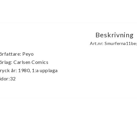
Beskrivning
Art.nr: Smurferna11be
örfattare: Peyo

örlag: Carlsen Comics

ryck år: 1980, 1:a upplaga

idor:32