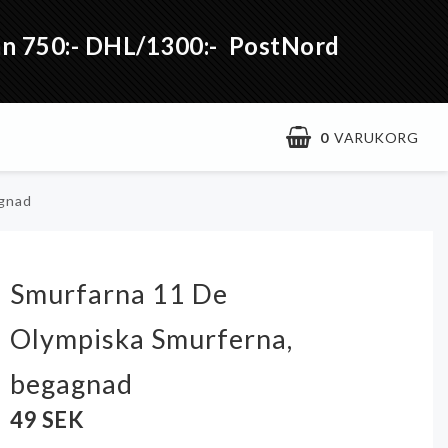
från 750:- DHL/1300:- PostNord
0
VARUKORG
agnad
Smurfarna 11 De
Olympiska Smurferna,
begagnad
49 SEK