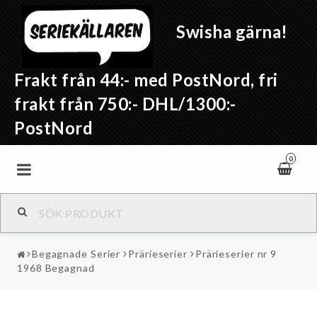
Swisha gärna!
Frakt från 44:- med PostNord, fri
frakt från 750:- DHL/1300:-
PostNord
0
Begagnade Serier
Prärieserier
Prärieserier nr 9
1968 Begagnad