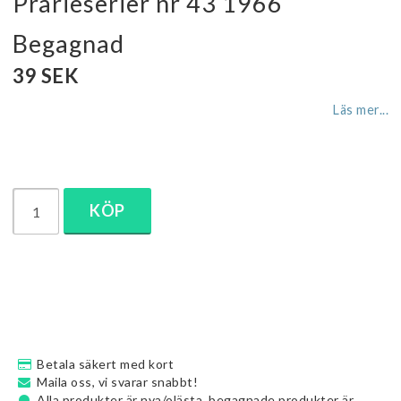
Prärieserier nr 43 1966
Begagnad
39 SEK
Läs mer...
KÖP
Betala säkert med kort
Maila oss, vi svarar snabbt!
Alla produkter är nya/olästa, begagnade produkter är