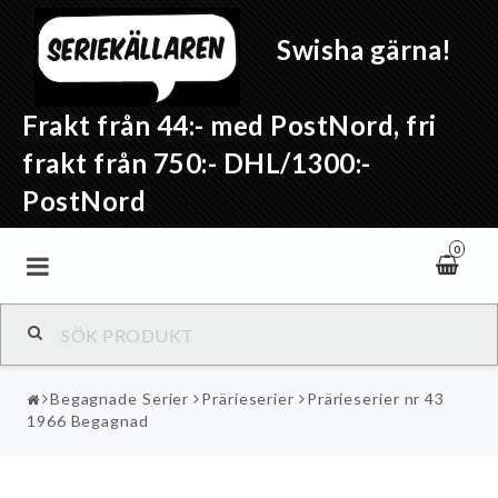
Swisha gärna!
Frakt från 44:- med PostNord, fri
frakt från 750:- DHL/1300:-
PostNord
0
Begagnade Serier
Prärieserier
Prärieserier nr 43
1966 Begagnad